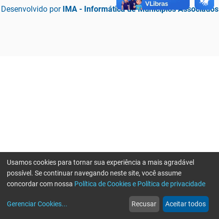
Desenvolvido por
IMA - Informática de Municípios Associados
Usamos cookies para tornar sua experiência a mais agradável
possível. Se continuar navegando neste site, você assume
concordar com nossa
Política de Cookies e Política de privacidade
home
build_circle
event
web
more_horiz
Erro ao enviar informações, por favor tente novamente
Gerenciar Cookies
...
Recusar
Aceitar todos
Início
Serviços
Eventos
Notícias
Mais