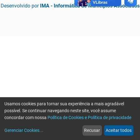
Desenvolvido por
IMA - Informática de Municípios Associados
Usamos cookies para tornar sua experiência a mais agradável
possível. Se continuar navegando neste site, você assume
concordar com nossa
Política de Cookies e Política de privacidade
home
build_circle
event
web
more_horiz
Erro ao enviar informações, por favor tente novamente
Gerenciar Cookies
...
Recusar
Aceitar todos
Início
Serviços
Eventos
Notícias
Mais