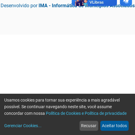
Desenvolvido por
IMA - Informática de Municípios Associados
Usamos cookies para tornar sua experiência a mais agradável
possível. Se continuar navegando neste site, você assume
concordar com nossa
Política de Cookies e Política de privacidade
home
build_circle
event
web
more_horiz
Erro ao enviar informações, por favor tente novamente
Gerenciar Cookies
...
Recusar
Aceitar todos
Início
Serviços
Eventos
Notícias
Mais