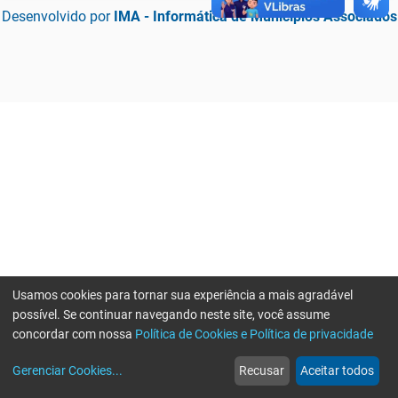
Desenvolvido por
IMA - Informática de Municípios Associados
Usamos cookies para tornar sua experiência a mais agradável
possível. Se continuar navegando neste site, você assume
concordar com nossa
Política de Cookies e Política de privacidade
home
build_circle
event
web
more_horiz
Erro ao enviar informações, por favor tente novamente
Gerenciar Cookies
...
Recusar
Aceitar todos
Início
Serviços
Eventos
Notícias
Mais