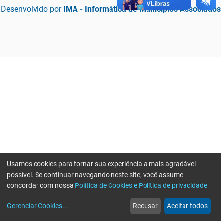
Desenvolvido por
IMA - Informática de Municípios Associados
Usamos cookies para tornar sua experiência a mais agradável
possível. Se continuar navegando neste site, você assume
concordar com nossa
Política de Cookies e Política de privacidade
home
build_circle
event
web
more_horiz
Erro ao enviar informações, por favor tente novamente
Gerenciar Cookies
...
Recusar
Aceitar todos
Início
Serviços
Eventos
Notícias
Mais