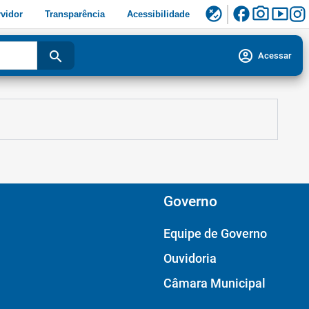
facebook
photo_camera
smart_display
flaky
vidor
Transparência
Acessibilidade
account_circle
search
Acessar
Governo
Equipe de Governo
Ouvidoria
Câmara Municipal