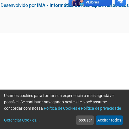
Desenvolvido por
IMA - Informática de Municípios Associados
Usamos cookies para tornar sua experiência a mais agradável
possível. Se continuar navegando neste site, você assume
concordar com nossa
Política de Cookies e Política de privacidade
home
build_circle
event
web
more_horiz
Erro ao enviar informações, por favor tente novamente
Gerenciar Cookies
...
Recusar
Aceitar todos
Início
Serviços
Eventos
Notícias
Mais