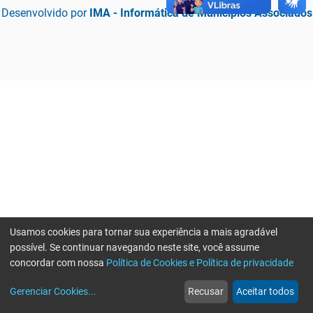
Desenvolvido por
IMA - Informática de Municípios Associados
Usamos cookies para tornar sua experiência a mais agradável
possível. Se continuar navegando neste site, você assume
concordar com nossa
Política de Cookies e Política de privacidade
home
build_circle
event
web
more_horiz
Erro ao enviar informações, por favor tente novamente
Gerenciar Cookies
...
Recusar
Aceitar todos
Início
Serviços
Eventos
Notícias
Mais