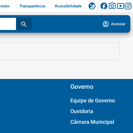
facebook
photo_camera
smart_display
flaky
vidor
Transparência
Acessibilidade
account_circle
search
Acessar
Governo
Equipe de Governo
Ouvidoria
Câmara Municipal