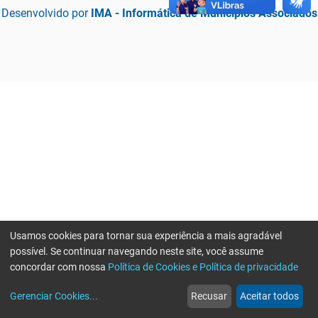
Desenvolvido por
IMA - Informática de Municípios Associados
Usamos cookies para tornar sua experiência a mais agradável
possível. Se continuar navegando neste site, você assume
concordar com nossa
Política de Cookies e Política de privacidade
home
build_circle
event
web
more_horiz
Erro ao enviar informações, por favor tente novamente
Gerenciar Cookies
...
Recusar
Aceitar todos
Início
Serviços
Eventos
Notícias
Mais