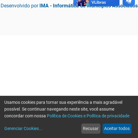
Desenvolvido por
IMA - Informática de Municípios Associados
Usamos cookies para tornar sua experiência a mais agradável
possível. Se continuar navegando neste site, você assume
concordar com nossa
Política de Cookies e Política de privacidade
home
build_circle
event
web
more_horiz
Erro ao enviar informações, por favor tente novamente
Gerenciar Cookies
...
Recusar
Aceitar todos
Início
Serviços
Eventos
Notícias
Mais