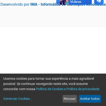
Desenvolvido por
IMA - Informática de Municípios Associados
Usamos cookies para tornar sua experiência a mais agradável
possível. Se continuar navegando neste site, você assume
concordar com nossa
Política de Cookies e Política de privacidade
home
build_circle
event
web
more_horiz
Erro ao enviar informações, por favor tente novamente
Gerenciar Cookies
...
Recusar
Aceitar todos
Início
Serviços
Eventos
Notícias
Mais