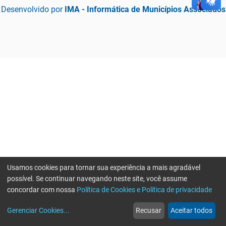
Desenvolvido por
IMA - Informática de Municípios Associados
Usamos cookies para tornar sua experiência a mais agradável
possível. Se continuar navegando neste site, você assume
concordar com nossa
Política de Cookies e Política de privacidade
home
build_circle
event
web
more_horiz
Erro ao enviar informações, por favor tente novamente
Gerenciar Cookies
...
Recusar
Aceitar todos
Início
Serviços
Eventos
Notícias
Mais