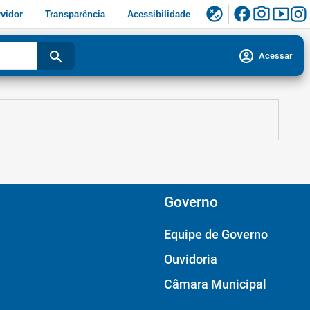
facebook
photo_camera
smart_display
flaky
vidor
Transparência
Acessibilidade
account_circle
search
Acessar
Governo
Equipe de Governo
Ouvidoria
Câmara Municipal