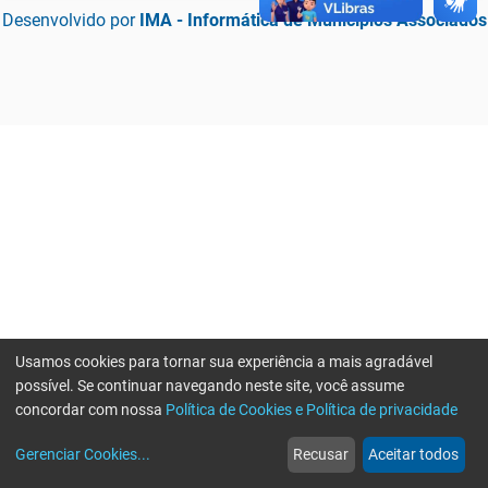
Desenvolvido por
IMA - Informática de Municípios Associados
Usamos cookies para tornar sua experiência a mais agradável
possível. Se continuar navegando neste site, você assume
concordar com nossa
Política de Cookies e Política de privacidade
home
build_circle
event
web
more_horiz
Erro ao enviar informações, por favor tente novamente
Gerenciar Cookies
...
Recusar
Aceitar todos
Início
Serviços
Eventos
Notícias
Mais