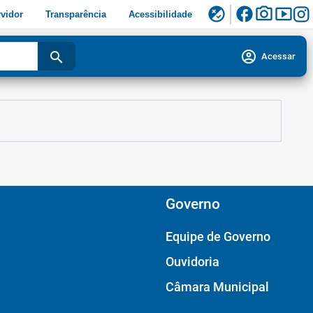
facebook
photo_camera
smart_display
flaky
vidor
Transparência
Acessibilidade
account_circle
search
Acessar
Governo
Equipe de Governo
Ouvidoria
Câmara Municipal