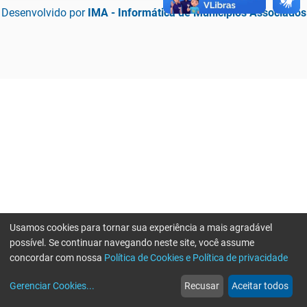
Desenvolvido por
IMA - Informática de Municípios Associados
Usamos cookies para tornar sua experiência a mais agradável
possível. Se continuar navegando neste site, você assume
concordar com nossa
Política de Cookies e Política de privacidade
home
build_circle
event
web
more_horiz
Erro ao enviar informações, por favor tente novamente
Gerenciar Cookies
...
Recusar
Aceitar todos
Início
Serviços
Eventos
Notícias
Mais