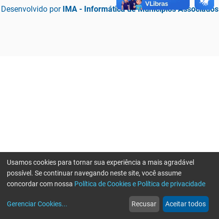
Desenvolvido por
IMA - Informática de Municípios Associados
Usamos cookies para tornar sua experiência a mais agradável
possível. Se continuar navegando neste site, você assume
concordar com nossa
Política de Cookies e Política de privacidade
home
build_circle
event
web
more_horiz
Erro ao enviar informações, por favor tente novamente
Gerenciar Cookies
...
Recusar
Aceitar todos
Início
Serviços
Eventos
Notícias
Mais