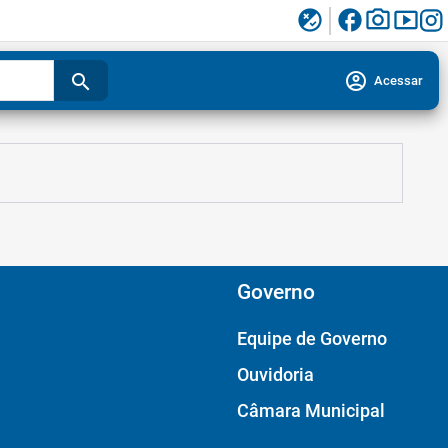
facebook
photo_camera
smart_display
flaky
account_circle
search
Acessar
Governo
Equipe de Governo
Ouvidoria
Câmara Municipal