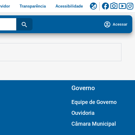
facebook
photo_camera
smart_display
flaky
vidor
Transparência
Acessibilidade
account_circle
search
Acessar
Governo
Equipe de Governo
Ouvidoria
Câmara Municipal