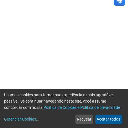
Usamos cookies para tornar sua experiência a mais agradável
possível. Se continuar navegando neste site, você assume
concordar com nossa
Política de Cookies e Política de privacidade
home
build_circle
event
web
more_horiz
Gerenciar Cookies
...
Recusar
Aceitar todos
Início
Serviços
Eventos
Notícias
Mais