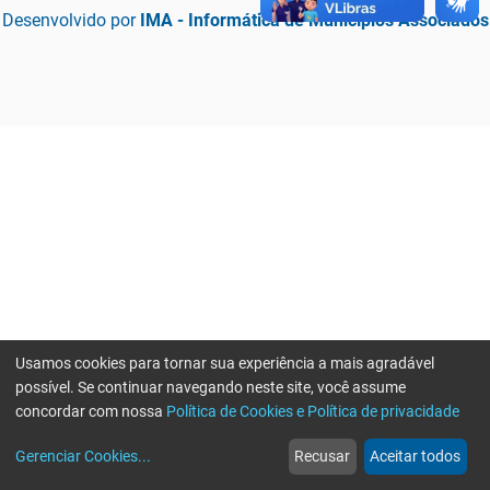
Desenvolvido por
IMA - Informática de Municípios Associados
Usamos cookies para tornar sua experiência a mais agradável
possível. Se continuar navegando neste site, você assume
concordar com nossa
Política de Cookies e Política de privacidade
home
build_circle
event
web
more_horiz
Erro ao enviar informações, por favor tente novamente
Gerenciar Cookies
...
Recusar
Aceitar todos
Início
Serviços
Eventos
Notícias
Mais