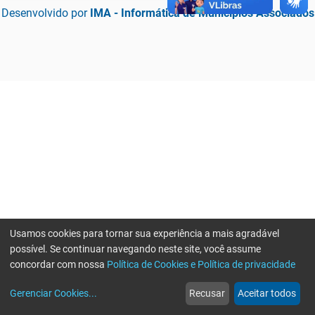
Desenvolvido por
IMA - Informática de Municípios Associados
Usamos cookies para tornar sua experiência a mais agradável
possível. Se continuar navegando neste site, você assume
concordar com nossa
Política de Cookies e Política de privacidade
home
build_circle
event
web
more_horiz
Erro ao enviar informações, por favor tente novamente
Gerenciar Cookies
...
Recusar
Aceitar todos
Início
Serviços
Eventos
Notícias
Mais