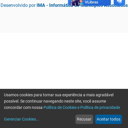
Desenvolvido por
IMA - Informática de Municípios Associados
Usamos cookies para tornar sua experiência a mais agradável
possível. Se continuar navegando neste site, você assume
concordar com nossa
Política de Cookies e Política de privacidade
home
build_circle
event
web
more_horiz
Erro ao enviar informações, por favor tente novamente
Gerenciar Cookies
...
Recusar
Aceitar todos
Início
Serviços
Eventos
Notícias
Mais