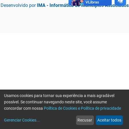
Desenvolvido por
IMA - Informática de Municípios Associados
Usamos cookies para tornar sua experiência a mais agradável
possível. Se continuar navegando neste site, você assume
concordar com nossa
Política de Cookies e Política de privacidade
home
build_circle
event
web
more_horiz
Erro ao enviar informações, por favor tente novamente
Gerenciar Cookies
...
Recusar
Aceitar todos
Início
Serviços
Eventos
Notícias
Mais