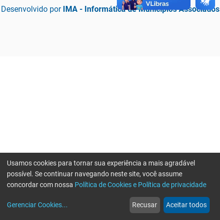
Desenvolvido por
IMA - Informática de Municípios Associados
Usamos cookies para tornar sua experiência a mais agradável
possível. Se continuar navegando neste site, você assume
concordar com nossa
Política de Cookies e Política de privacidade
home
build_circle
event
web
more_horiz
Erro ao enviar informações, por favor tente novamente
Gerenciar Cookies
...
Recusar
Aceitar todos
Início
Serviços
Eventos
Notícias
Mais