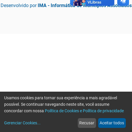
Desenvolvido por
IMA - Informática de Municípios Associados
Usamos cookies para tornar sua experiência a mais agradável
possível. Se continuar navegando neste site, você assume
concordar com nossa
Política de Cookies e Política de privacidade
home
build_circle
event
web
more_horiz
Erro ao enviar informações, por favor tente novamente
Gerenciar Cookies
...
Recusar
Aceitar todos
Início
Serviços
Eventos
Notícias
Mais