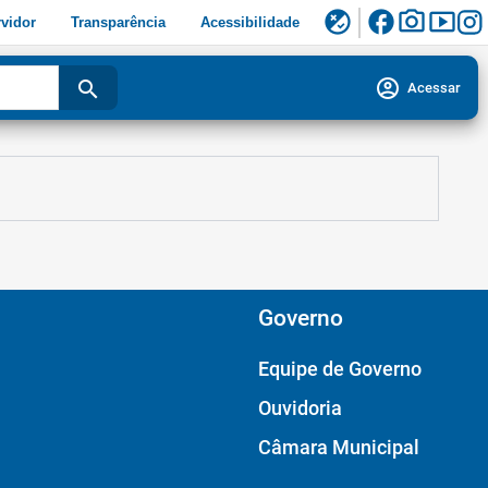
facebook
photo_camera
smart_display
flaky
vidor
Transparência
Acessibilidade
account_circle
search
Acessar
Governo
Equipe de Governo
Ouvidoria
Câmara Municipal