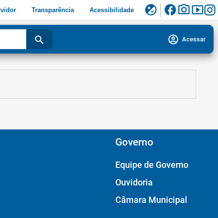
facebook
photo_camera
smart_display
flaky
vidor
Transparência
Acessibilidade
account_circle
search
Acessar
Governo
Equipe de Governo
Ouvidoria
Câmara Municipal