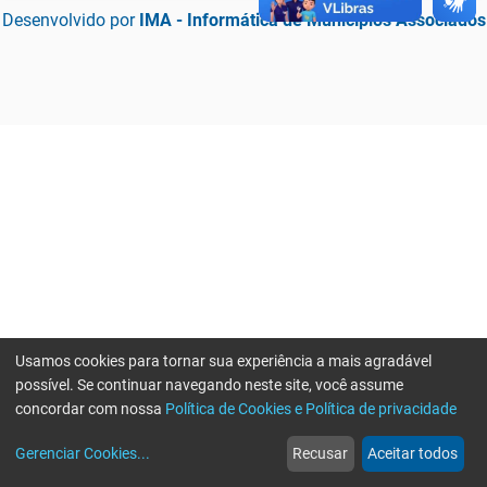
Desenvolvido por
IMA - Informática de Municípios Associados
Usamos cookies para tornar sua experiência a mais agradável
possível. Se continuar navegando neste site, você assume
concordar com nossa
Política de Cookies e Política de privacidade
home
build_circle
event
web
more_horiz
Erro ao enviar informações, por favor tente novamente
Gerenciar Cookies
...
Recusar
Aceitar todos
Início
Serviços
Eventos
Notícias
Mais