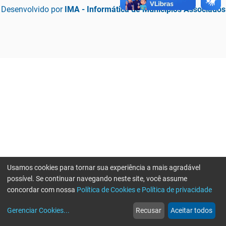
Desenvolvido por
IMA - Informática de Municípios Associados
Usamos cookies para tornar sua experiência a mais agradável
possível. Se continuar navegando neste site, você assume
concordar com nossa
Política de Cookies e Política de privacidade
home
build_circle
event
web
more_horiz
Erro ao enviar informações, por favor tente novamente
Gerenciar Cookies
...
Recusar
Aceitar todos
Início
Serviços
Eventos
Notícias
Mais