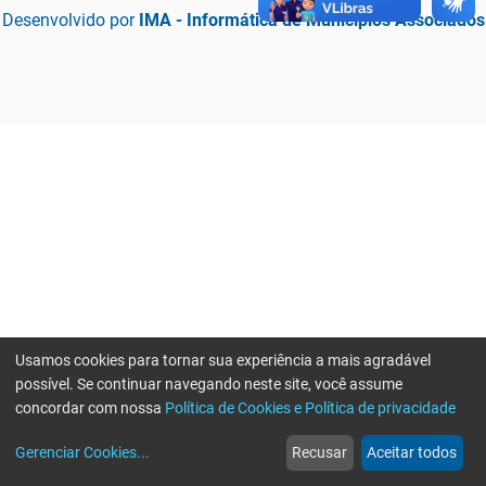
Desenvolvido por
IMA - Informática de Municípios Associados
Usamos cookies para tornar sua experiência a mais agradável
possível. Se continuar navegando neste site, você assume
concordar com nossa
Política de Cookies e Política de privacidade
home
build_circle
event
web
more_horiz
Erro ao enviar informações, por favor tente novamente
Gerenciar Cookies
...
Recusar
Aceitar todos
Início
Serviços
Eventos
Notícias
Mais