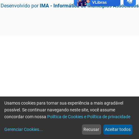
Desenvolvido por
IMA - Informática de Municípios Associados
Usamos cookies para tornar sua experiência a mais agradável
possível. Se continuar navegando neste site, você assume
concordar com nossa
Política de Cookies e Política de privacidade
home
build_circle
event
web
more_horiz
Erro ao enviar informações, por favor tente novamente
Gerenciar Cookies
...
Recusar
Aceitar todos
Início
Serviços
Eventos
Notícias
Mais