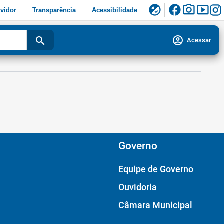
facebook
photo_camera
smart_display
flaky
vidor
Transparência
Acessibilidade
account_circle
search
Acessar
Governo
Equipe de Governo
Ouvidoria
Câmara Municipal