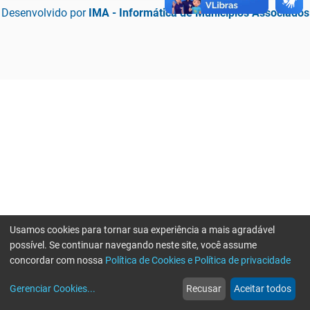
Desenvolvido por
IMA - Informática de Municípios Associados
Usamos cookies para tornar sua experiência a mais agradável
possível. Se continuar navegando neste site, você assume
concordar com nossa
Política de Cookies e Política de privacidade
home
build_circle
event
web
more_horiz
Erro ao enviar informações, por favor tente novamente
Gerenciar Cookies
...
Recusar
Aceitar todos
Início
Serviços
Eventos
Notícias
Mais