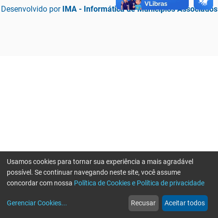
Desenvolvido por
IMA - Informática de Municípios Associados
Usamos cookies para tornar sua experiência a mais agradável
possível. Se continuar navegando neste site, você assume
concordar com nossa
Política de Cookies e Política de privacidade
home
build_circle
event
web
more_horiz
Erro ao enviar informações, por favor tente novamente
Gerenciar Cookies
...
Recusar
Aceitar todos
Início
Serviços
Eventos
Notícias
Mais