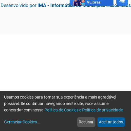
Desenvolvido por
IMA - Informática de Municípios Associados
Usamos cookies para tornar sua experiência a mais agradável
possível. Se continuar navegando neste site, você assume
concordar com nossa
Política de Cookies e Política de privacidade
home
build_circle
event
web
more_horiz
Erro ao enviar informações, por favor tente novamente
Gerenciar Cookies
...
Recusar
Aceitar todos
Início
Serviços
Eventos
Notícias
Mais