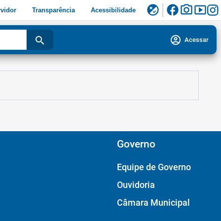
facebook
photo_camera
smart_display
flaky
vidor
Transparência
Acessibilidade
account_circle
search
Acessar
Governo
Equipe de Governo
Ouvidoria
Câmara Municipal