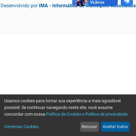
Desenvolvido por
IMA - Informática de Municípios Associados
Usamos cookies para tornar sua experiência a mais agradável
possível. Se continuar navegando neste site, você assume
concordar com nossa
Política de Cookies e Política de privacidade
home
build_circle
event
web
more_horiz
Erro ao enviar informações, por favor tente novamente
Gerenciar Cookies
...
Recusar
Aceitar todos
Início
Serviços
Eventos
Notícias
Mais