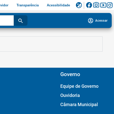
facebook
photo_camera
smart_display
flaky
vidor
Transparência
Acessibilidade
account_circle
search
Acessar
Governo
Equipe de Governo
Ouvidoria
Câmara Municipal