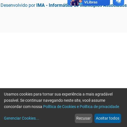
Desenvolvido por
IMA - Informática de Municípios Associados
Usamos cookies para tornar sua experiência a mais agradável
possível. Se continuar navegando neste site, você assume
concordar com nossa
Política de Cookies e Política de privacidade
home
build_circle
event
web
more_horiz
Erro ao enviar informações, por favor tente novamente
Gerenciar Cookies
...
Recusar
Aceitar todos
Início
Serviços
Eventos
Notícias
Mais