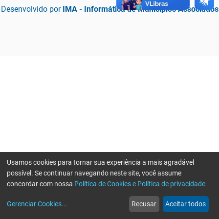
Desenvolvido por
IMA - Informática de Municípios Associados
Usamos cookies para tornar sua experiência a mais agradável
possível. Se continuar navegando neste site, você assume
concordar com nossa
Política de Cookies e Política de privacidade
home
build_circle
event
web
more_horiz
Erro ao enviar informações, por favor tente novamente
Gerenciar Cookies
...
Recusar
Aceitar todos
Início
Serviços
Eventos
Notícias
Mais