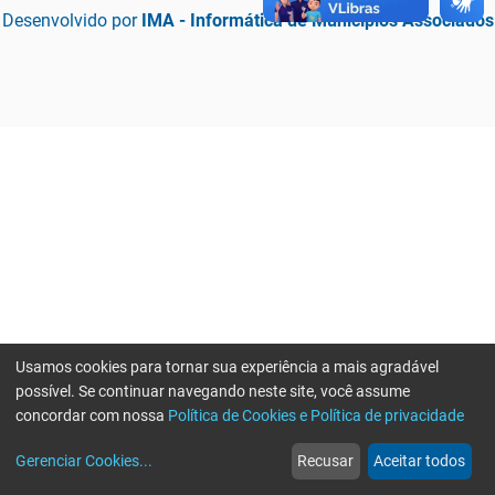
Desenvolvido por
IMA - Informática de Municípios Associados
Usamos cookies para tornar sua experiência a mais agradável
possível. Se continuar navegando neste site, você assume
concordar com nossa
Política de Cookies e Política de privacidade
home
build_circle
event
web
more_horiz
Erro ao enviar informações, por favor tente novamente
Gerenciar Cookies
...
Recusar
Aceitar todos
Início
Serviços
Eventos
Notícias
Mais