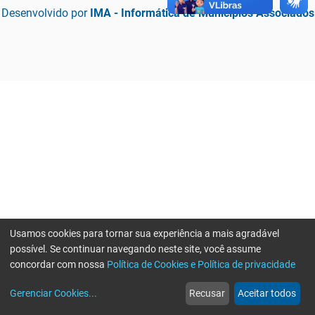
Desenvolvido por
IMA - Informática de Municípios Associados
Usamos cookies para tornar sua experiência a mais agradável
possível. Se continuar navegando neste site, você assume
concordar com nossa
Política de Cookies e Política de privacidade
home
build_circle
event
web
more_horiz
Erro ao enviar informações, por favor tente novamente
Gerenciar Cookies
...
Recusar
Aceitar todos
Início
Serviços
Eventos
Notícias
Mais