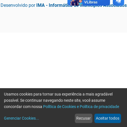
Desenvolvido por
IMA - Informática de Municípios Associados
Usamos cookies para tornar sua experiência a mais agradável
possível. Se continuar navegando neste site, você assume
concordar com nossa
Política de Cookies e Política de privacidade
home
build_circle
event
web
more_horiz
Erro ao enviar informações, por favor tente novamente
Gerenciar Cookies
...
Recusar
Aceitar todos
Início
Serviços
Eventos
Notícias
Mais