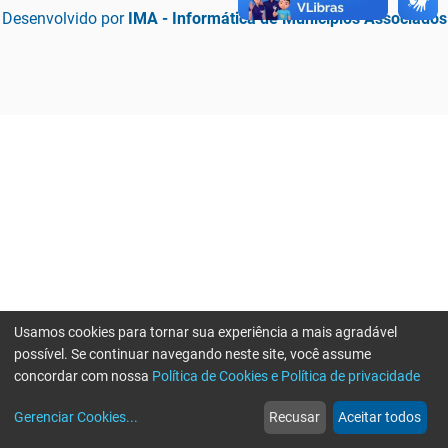
Desenvolvido por
IMA - Informática de Municípios Associados
Usamos cookies para tornar sua experiência a mais agradável
possível. Se continuar navegando neste site, você assume
concordar com nossa
Política de Cookies e Política de privacidade
home
build_circle
event
web
more_horiz
Erro ao enviar informações, por favor tente novamente
Gerenciar Cookies
...
Recusar
Aceitar todos
Início
Serviços
Eventos
Notícias
Mais