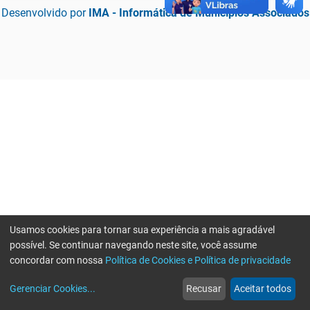
Desenvolvido por
IMA - Informática de Municípios Associados
Usamos cookies para tornar sua experiência a mais agradável
possível. Se continuar navegando neste site, você assume
concordar com nossa
Política de Cookies e Política de privacidade
home
build_circle
event
web
more_horiz
Erro ao enviar informações, por favor tente novamente
Gerenciar Cookies
...
Recusar
Aceitar todos
Início
Serviços
Eventos
Notícias
Mais