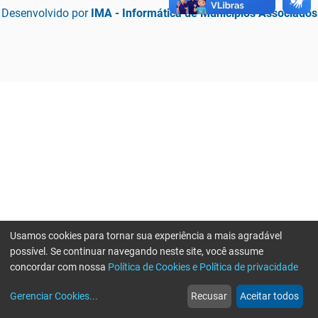
Desenvolvido por
IMA - Informática de Municípios Associados
Usamos cookies para tornar sua experiência a mais agradável
possível. Se continuar navegando neste site, você assume
concordar com nossa
Política de Cookies e Política de privacidade
home
build_circle
event
web
more_horiz
Erro ao enviar informações, por favor tente novamente
Gerenciar Cookies
...
Recusar
Aceitar todos
Início
Serviços
Eventos
Notícias
Mais