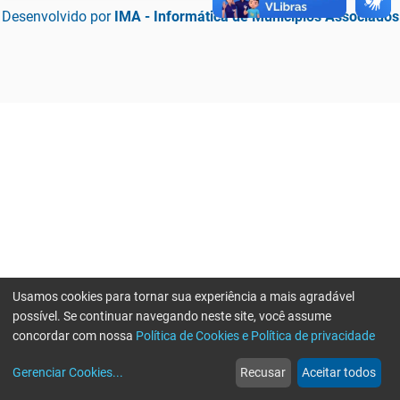
Desenvolvido por
IMA - Informática de Municípios Associados
Usamos cookies para tornar sua experiência a mais agradável
possível. Se continuar navegando neste site, você assume
concordar com nossa
Política de Cookies e Política de privacidade
home
build_circle
event
web
more_horiz
Erro ao enviar informações, por favor tente novamente
Gerenciar Cookies
...
Recusar
Aceitar todos
Início
Serviços
Eventos
Notícias
Mais