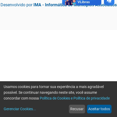
Desenvolvido por
IMA - Informática de Municípios Associados
Usamos cookies para tornar sua experiência a mais agradável
possível. Se continuar navegando neste site, você assume
concordar com nossa
Política de Cookies e Política de privacidade
home
build_circle
event
web
more_horiz
Erro ao enviar informações, por favor tente novamente
Gerenciar Cookies
...
Recusar
Aceitar todos
Início
Serviços
Eventos
Notícias
Mais